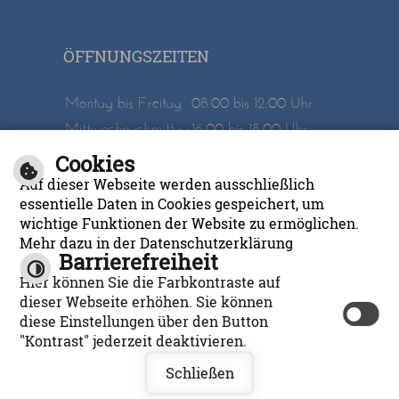
ÖFFNUNGSZEITEN
Montag bis Freitag
08:00 bis 12:00 Uhr
Mittwochnachmittag
16:00 bis 18:00 Uhr
Cookies
Inhalt
Impressum
Auf dieser Webseite werden ausschließlich
Datenschutzerklärung
Barrierefreiheit
essentielle Daten in Cookies gespeichert, um
wichtige Funktionen der Website zu ermöglichen.
Mehr dazu in der Datenschutzerklärung
Barrierefreiheit
Hier können Sie die Farbkontraste auf
dieser Webseite erhöhen. Sie können
diese Einstellungen über den Button
cm city media GmbH
©
"Kontrast" jederzeit deaktivieren.
Leichte Sprache
Schließen