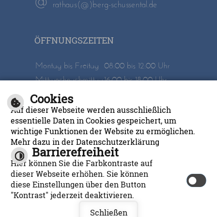
rathaus(@)berg-schussental.de
ÖFFNUNGSZEITEN
Montag bis Freitag
08:00 bis 12:00 Uhr
Mittwochnachmittag
16:00 bis 18:00 Uhr
Cookies
Inhalt
Impressum
Auf dieser Webseite werden ausschließlich
Datenschutzerklärung
Barrierefreiheit
essentielle Daten in Cookies gespeichert, um
wichtige Funktionen der Website zu ermöglichen.
Mehr dazu in der Datenschutzerklärung
Barrierefreiheit
Hier können Sie die Farbkontraste auf
dieser Webseite erhöhen. Sie können
diese Einstellungen über den Button
cm city media GmbH
©
"Kontrast" jederzeit deaktivieren.
Leichte Sprache
Schließen