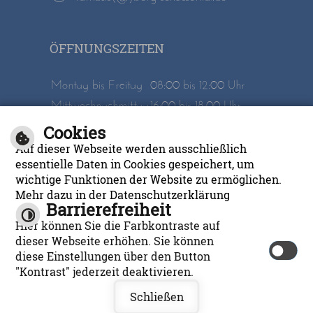
ÖFFNUNGSZEITEN
Montag bis Freitag
08:00 bis 12:00 Uhr
Mittwochnachmittag
16:00 bis 18:00 Uhr
Cookies
Inhalt
Impressum
Auf dieser Webseite werden ausschließlich
Datenschutzerklärung
Barrierefreiheit
essentielle Daten in Cookies gespeichert, um
wichtige Funktionen der Website zu ermöglichen.
Mehr dazu in der Datenschutzerklärung
Barrierefreiheit
Hier können Sie die Farbkontraste auf
dieser Webseite erhöhen. Sie können
diese Einstellungen über den Button
cm city media GmbH
©
"Kontrast" jederzeit deaktivieren.
Leichte Sprache
Schließen