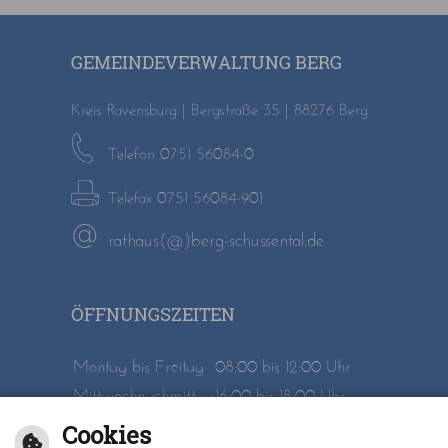
GEMEINDEVERWALTUNG BERG
Kreis Ravensburg | Bergstraße 35 | 88276 Berg
Telefon 0751 56084-0
Telefax 0751 56084-901
rathaus(@)berg-schussental.de
ÖFFNUNGSZEITEN
Montag bis Freitag
08:00 bis 12:00 Uhr
Mittwochnachmittag
16:00 bis 18:00 Uhr
Cookies