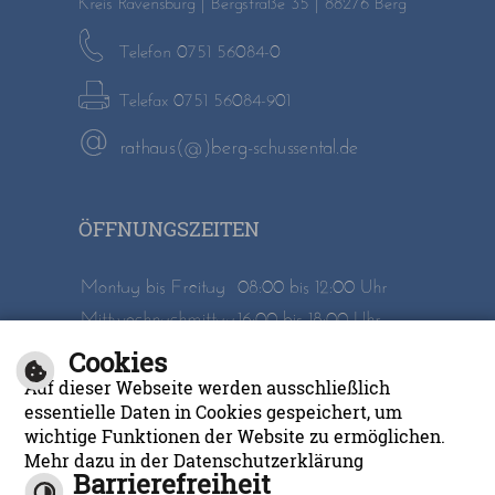
Telefon 0751 56084-0
Telefax 0751 56084-901
rathaus(@)berg-schussental.de
ÖFFNUNGSZEITEN
Montag bis Freitag
08:00 bis 12:00 Uhr
Mittwochnachmittag
16:00 bis 18:00 Uhr
Cookies
Inhalt
Impressum
Auf dieser Webseite werden ausschließlich
Datenschutzerklärung
Barrierefreiheit
essentielle Daten in Cookies gespeichert, um
wichtige Funktionen der Website zu ermöglichen.
Mehr dazu in der Datenschutzerklärung
Barrierefreiheit